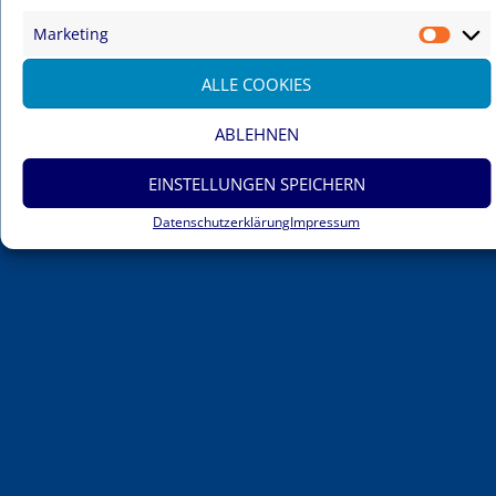
Marketing
Marke
ALLE COOKIES
ABLEHNEN
Impressum
Datenschutzerklärung
Cookie-Richtlinie (EU)
Contact
Intern
test
EINSTELLUNGEN SPEICHERN
© 2017 Söderhof
Datenschutzerklärung
Impressum